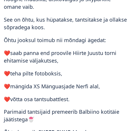
omane vaib.
See on õhtu, kus hüpatakse, tantsitakse ja ollakse
sõpradega koos.
Õhtu jooksul toimub nii mõndagi ägedat:
❤️saab panna end proovile Hiirte Juustu torni
ehitamise väljakutses,
❤️teha pilte fotoboksis,
❤️mängida XS Mänguasjade Nerfi alal,
❤️võtta osa tantsubattlest.
Parimaid tantsijaid premeerib Balbiino kotitäie
jäätistega🍧