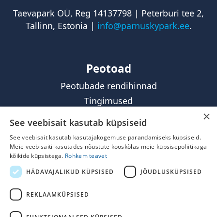
Taevapark OÜ, Reg 14137798 | Peterburi tee 2,
Tallinn, Estonia |
info@parnuskypark.ee
.
Peotoad
Peotubade rendihinnad
Tingimused
×
See veebisait kasutab küpsiseid
Kontakt
See veebisait kasutab kasutajakogemuse parandamiseks küpsiseid.
Mängureeglid
Meie veebisaiti kasutades nõustute kooskõlas meie küpsisepoliitikaga
kõikide küpsistega.
Rohkem teavet
Ostu- ja tagastustingimused
HÄDAVAJALIKUD KÜPSISED
JÕUDLUSKÜPSISED
Privaatsus- ja kasutustingimused
REKLAAMKÜPSISED
Jälgi meid