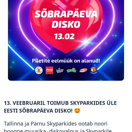
13. VEEBRUARIL TOIMUB SKYPARKIDES ÜLE
EESTI SÕBRAPÄEVA DISKO! 🤩
Tallinna ja Pärnu Skyparkides ootab noori
hoogne muusika, diskovalgus ja Skyparkile