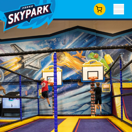
PEOTOAD
HINNAD
GRUPID
KONTAKT
UUDISED
PILETID