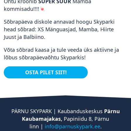
Õhtu kroonib
SUPER SUUR
Mamba
kommisadu!!!!🍬
Sõbrapäeva diskole annavad hoogu Skyparki
head sõbrad: XS Mänguasjad, Mamba, Hiirte
Juust ja Balbiino.
Võta sõbrad kaasa ja tule veeda üks aktiivne ja
lõbus sõbrapäevaõhtu Skyparkis!
OSTA PILET SIIT!
PÄRNU SKYPARK | Kaubanduskeskus
Pärnu
Kaubamajakas,
Papiniidu 8, Pärnu
linn |
info@parnuskypark.ee
.